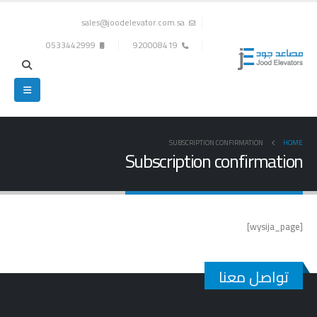
sales@joodelevator.com.sa
0533442999
920008419
SUBSCRIPTION CONFIRMATION
HOME
Subscription confirmation
[wysija_page]
تواصل معنا