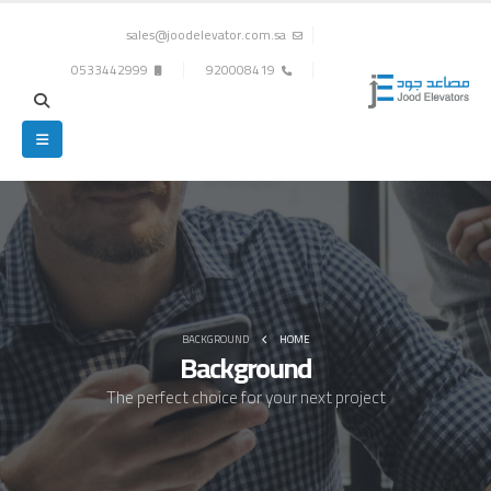
sales@joodelevator.com.sa
0533442999
920008419
BACKGROUND
HOME
Background
The perfect choice for your next project