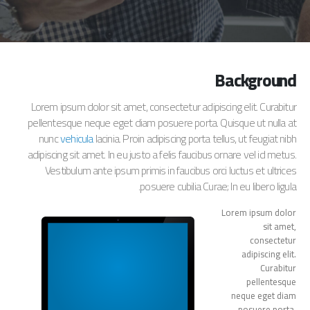
Background
Lorem ipsum dolor sit amet, consectetur adipiscing elit. Curabitur
pellentesque neque eget diam posuere porta. Quisque ut nulla at
nunc
vehicula
lacinia. Proin adipiscing porta tellus, ut feugiat nibh
adipiscing sit amet. In eu justo a felis faucibus ornare vel id metus.
Vestibulum ante ipsum primis in faucibus orci luctus et ultrices
posuere cubilia Curae; In eu libero ligula.
Lorem ipsum dolor
sit amet,
consectetur
adipiscing elit.
Curabitur
pellentesque
neque eget diam
posuere porta.