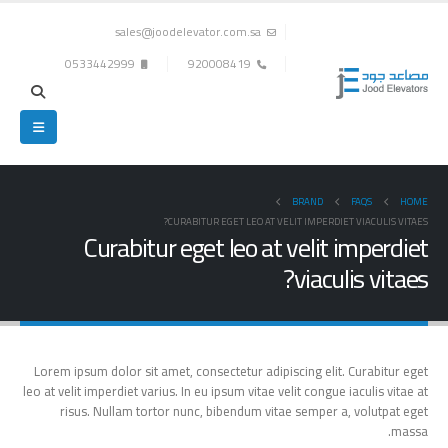
sales@joodelevator.com.sa
0533442999
920008419
BRAND
FAQS
HOME
CURABITUR EGET LEO AT VELIT IMPERDIET VIACULIS VITAES?
Curabitur eget leo at velit imperdiet
viaculis vitaes?
Lorem ipsum dolor sit amet, consectetur adipiscing elit. Curabitur eget
leo at velit imperdiet varius. In eu ipsum vitae velit congue iaculis vitae at
risus. Nullam tortor nunc, bibendum vitae semper a, volutpat eget
massa.