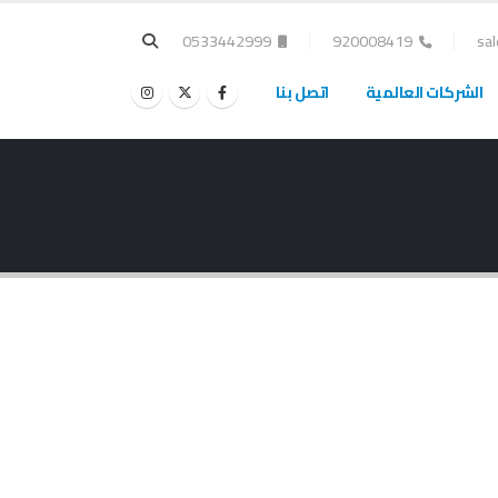
0533442999
920008419
sa
الشركات العالمية
اتصل بنا