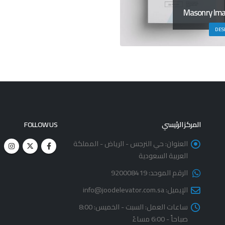
Masonry Im
DES
المركز الرئيسي
FOLLOW US
العنوان:
حي النرجس - الرياض - المملكة
العربية السعودية
الرقم الموحد:
920008419
الإيميل:
info@joodelevator.com.sa
ساعات العمل:
السبت - الخميس: 8:00
صباحاً - 6:00 مساءً