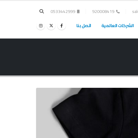
0533442999
920008419
sa
الشركات العالمية
اتصل بنا