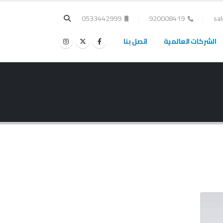
0533442999
920008419
sa
الشركات العالمية
اتصل بنا