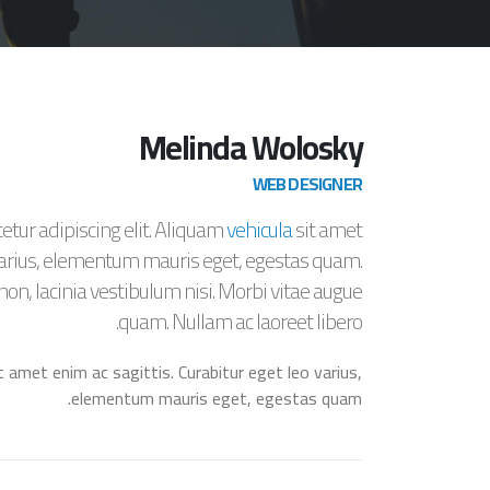
Melinda Wolosky
WEB DESIGNER
etur adipiscing elit. Aliquam
vehicula
sit amet
o varius, elementum mauris eget, egestas quam.
non, lacinia vestibulum nisi. Morbi vitae augue
quam. Nullam ac laoreet libero.
it amet enim ac sagittis. Curabitur eget leo varius,
elementum mauris eget, egestas quam.