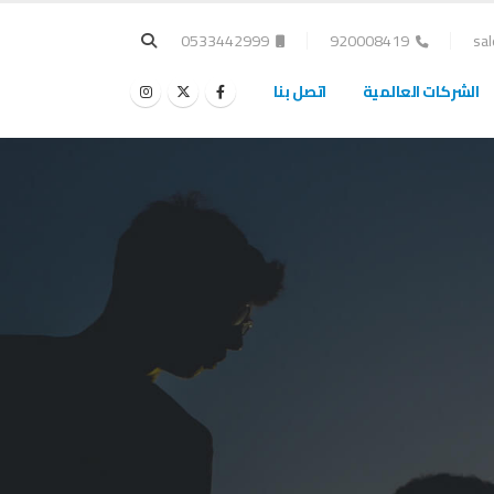
0533442999
920008419
sa
الشركات العالمية
اتصل بنا