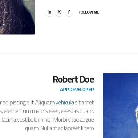
FOLLOW ME
Robert Doe
APP DEVELOPER
 adipiscing elit. Aliquam
vehicula
sit amet
rius, elementum mauris eget, egestas quam.
 lacinia vestibulum nisi. Morbi vitae augue
quam. Nullam ac laoreet libero.