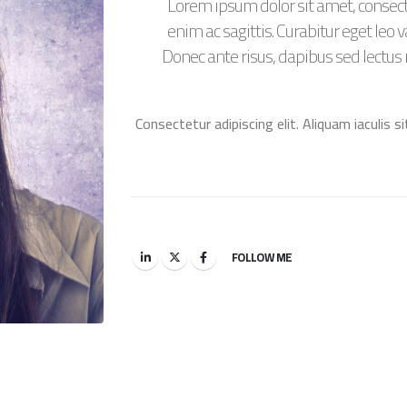
Lorem ipsum dolor sit amet, consect
enim ac sagittis. Curabitur eget le
Donec ante risus, dapibus sed lectus 
Consectetur adipiscing elit. Aliquam iaculis s
FOLLOW ME