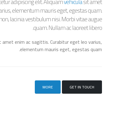
etur adipiscing elit. Aliquam
vehicula
sit amet
o varius, elementum mauris eget, egestas quam.
non, lacinia vestibulum nisi. Morbi vitae augue
quam. Nullam ac laoreet libero.
it amet enim ac sagittis. Curabitur eget leo varius,
elementum mauris eget, egestas quam.
MORE
GET IN TOUCH