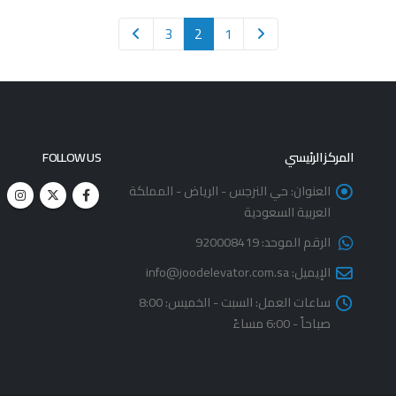
3
2
1
المركز الرئيسي
FOLLOW US
العنوان:
حي النرجس - الرياض - المملكة
العربية السعودية
الرقم الموحد:
920008419
الإيميل:
info@joodelevator.com.sa
ساعات العمل:
السبت - الخميس: 8:00
صباحاً - 6:00 مساءً